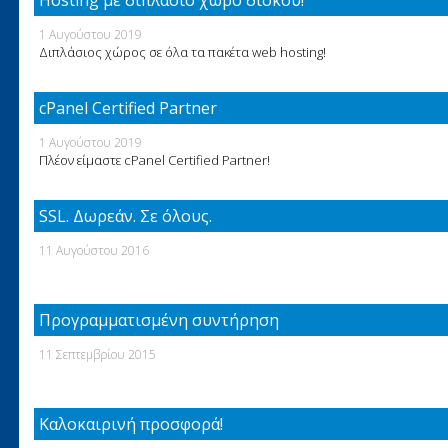
Hosting με διπλάσιο χώρο δίσκου!
1 Αυγούστου 2019
Διπλάσιος χώρος σε όλα τα πακέτα web hosting!
cPanel Certified Partner
1 Αυγούστου 2019
Πλέον είμαστε cPanel Certified Partner!
SSL. Δωρεάν. Σε όλους.
11 Αυγούστου 2016
Προγραμματισμένη συντήρηση
11 Σεπτεμβρίου 2015
Καλοκαιρινή προσφορά!