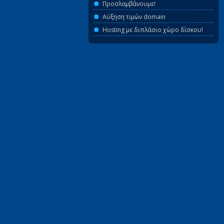
Προσλαμβάνουμε!
Αύξηση τιμών domain
Hosting με διπλάσιο χώρο δίσκου!