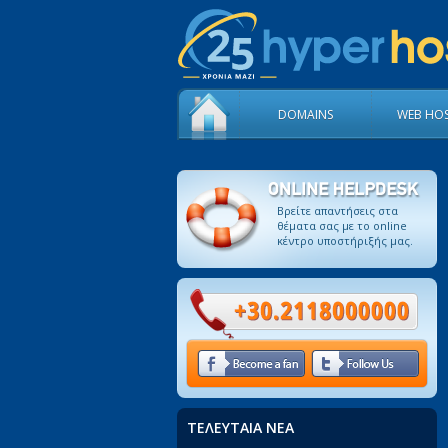
DOMAINS
WEB HO
Βρείτε απαντήσεις στα
θέματα σας με το οnline
κέντρο υποστήριξής μας.
ΤΕΛΕΥΤΑΙΑ ΝΕΑ