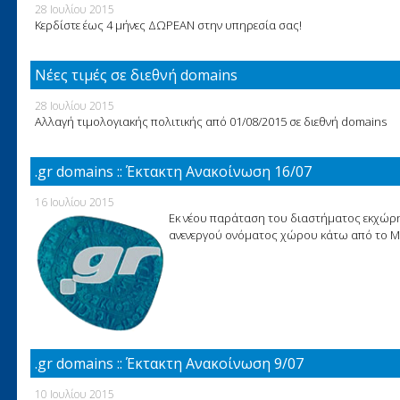
28 Ιουλίου 2015
Κερδίστε έως 4 μήνες ΔΩΡΕΑΝ στην υπηρεσία σας!
Νέες τιμές σε διεθνή domains
28 Ιουλίου 2015
Αλλαγή τιμολογιακής πολιτικής από 01/08/2015 σε διεθνή domains
.gr domains :: Έκτακτη Ανακοίνωση 16/07
16 Ιουλίου 2015
Εκ νέου παράταση του διαστήματος εκχώρ
ανενεργού ονόματος χώρου κάτω από το Μη
.gr domains :: Έκτακτη Ανακοίνωση 9/07
10 Ιουλίου 2015