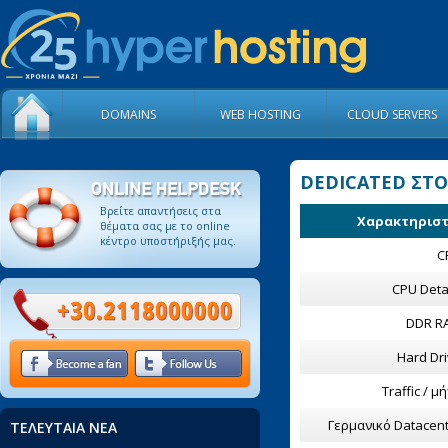
DOMAINS
WEB HOSTING
CLOUD SERVERS
DEDICATED ΣΤΟ
Βρείτε απαντήσεις στα
Χαρακτηριστι
θέματα σας με το οnline
κέντρο υποστήριξής μας.
C
CPU Deta
DDR R
Hard Dr
Traffic / μ
Γερμανικό Datacen
ΤΕΛΕΥΤΑΙΑ ΝΕΑ