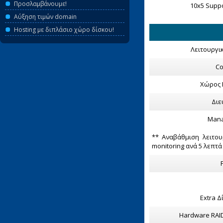
Προσλαμβάνουμε!
10x5 Supp
Αύξηση τιμών domain
Hosting με διπλάσιο χώρο δίσκου!
Λειτουργι
Co
Χώρος 
Διε
Mana
** Αναβάθμιση λειτουρ
monitoring ανά 5 λεπτ
Extra Δ
Hardware RAID